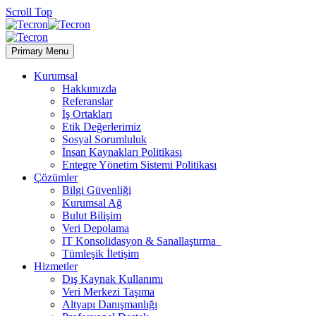
Scroll Top
Primary Menu
Kurumsal
Hakkımızda
Referanslar
İş Ortakları
Etik Değerlerimiz
Sosyal Sorumluluk
İnsan Kaynakları Politikası
Entegre Yönetim Sistemi Politikası
Çözümler
Bilgi Güvenliği
Kurumsal Ağ
Bulut Bilişim
Veri Depolama
IT Konsolidasyon & Sanallaştırma
Tümleşik İletişim
Hizmetler
Dış Kaynak Kullanımı
Veri Merkezi Taşıma
Altyapı Danışmanlığı