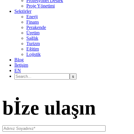
Profesyonel Destek
Proje Yönetimi
Sektörler
Enerji
Finans
Perakende
Üretim
Sağlık
Turizm
Eğitim
Lojistik
Blog
İletişim
EN
bİze ulaşın