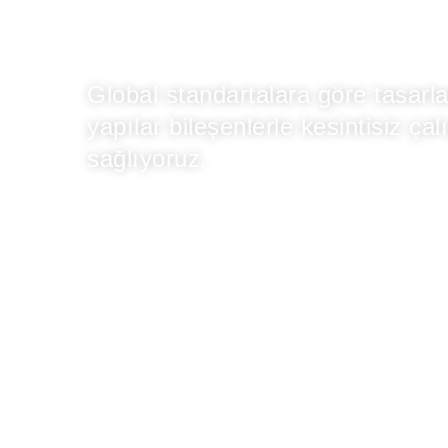
Danışmanlığ
Global standartalara göre tasarl
yapılar bileşenlerle kesintisiz ça
sağlıyoruz.
DETAY