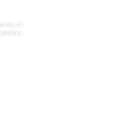
ı
anmış alt
lışmanızı