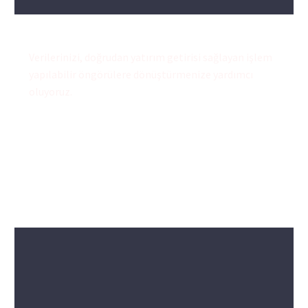
Verilerinizi, doğrudan yatırım getirisi sağlayan işlem
yapılabilir öngörülere dönüştürmenize yardımcı
oluyoruz.
Geliri artırmak, riski ve maliyeti azaltmak için yeni iş
modelleri ve operasyonel verimlilikler oluşturmanıza
yardımcı oluyoruz.