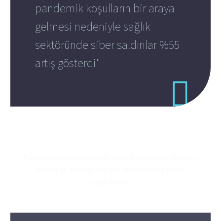
pandemik koşulların bir araya
gelmesi nedeniyle sağlık
sektöründe siber saldırılar %55
artış gösterdi"
Kurumunuzu dijital olarak dönüştürmenize yardımcı
oluyor ve müşterilerinizi memnun etmenizi
sağlıyoruz.