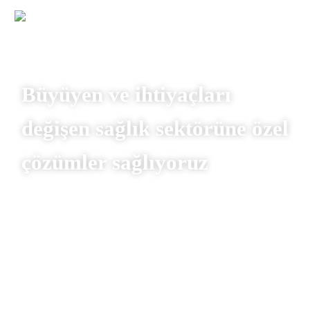
Büyüyen ve ihtiyaçları
değişen sağlık sektörüne özel
çözümler sağlıyoruz
DETAY