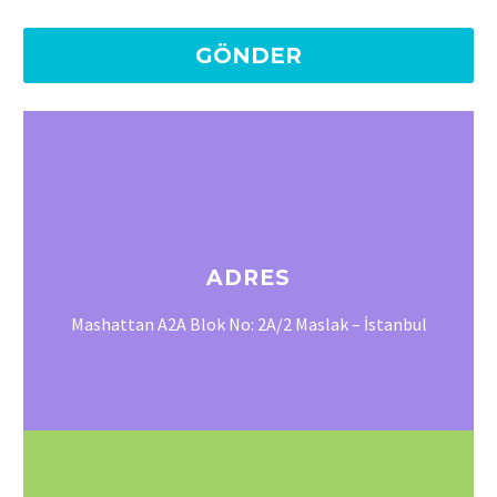
ADRES
Mashattan A2A Blok No: 2A/2 Maslak – İstanbul